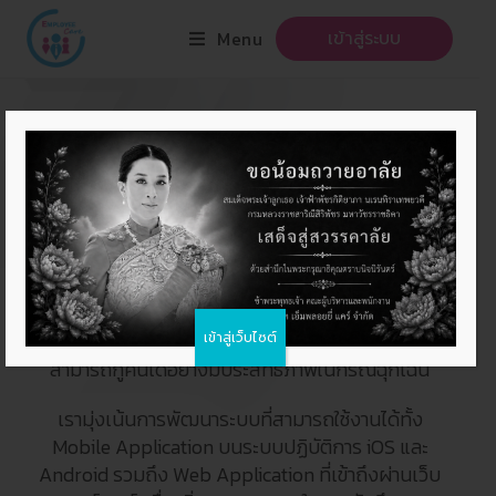
Menu
เข้าสู่ระบบ
บริษัท เอ็มพลอยยี แคร์ จำกัด
เป็นผู้พัฒนา
Employee Care
ระบบบันทึกเวลาทำงานของพนักงานแบบ Real-time
ที่ออกแบบมาเพื่อตอบโจทย์องค์กรยุคใหม่ ด้วย
เทคโนโลยี Cloud Computing ที่มีความปลอดภัยสูง
และสามารถรองรับการทำงานบน Private Cloud
พร้อม DR Site (Disaster Recovery) เพื่อให้มั่นใจได้
ว่าข้อมูลสำคัญขององค์กรได้รับการปกป้องและ
เข้าสู่เว็บไซต์
สามารถกู้คืนได้อย่างมีประสิทธิภาพในกรณีฉุกเฉิน
เรามุ่งเน้นการพัฒนาระบบที่สามารถใช้งานได้ทั้ง
Mobile Application บนระบบปฏิบัติการ iOS และ
Android รวมถึง Web Application ที่เข้าถึงผ่านเว็บ